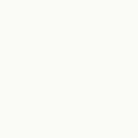
あなたと、ともに、住み重ねる家
A house that lives together with you.